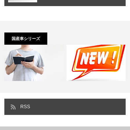
国産車シリーズ
【車好き目線】おすすめの車種ま
中古車でも大満足！人気のSUV総
RSS
とめ｜国産車編
まとめ【国産車】