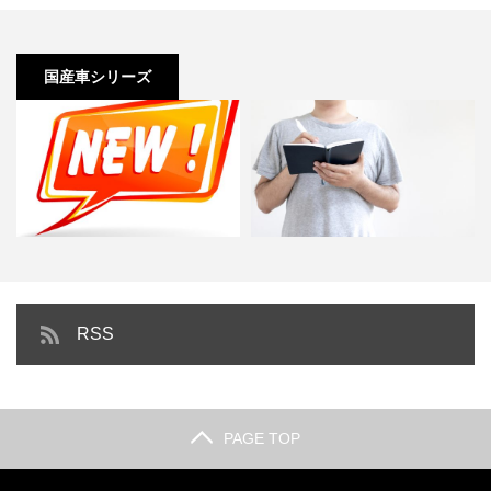
国産車シリーズ
中古車でも大満足！人気のSUV総
【車好き目線】おすすめの車種ま
RSS
まとめ【国産車】
とめ｜国産車編
PAGE TOP