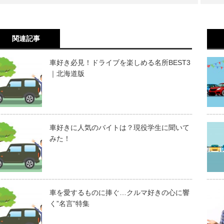
関連記事
車好き必見！ドライブを楽しめる名所BEST3
｜北海道版
車好きに人気のバイトは？現役学生に聞いて
みた！
車を愛するものに捧ぐ…クルマ好きの心に響
く”名言”特集