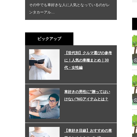
その中でも車好きな人に人気となっているのがレ
ンタカーアル…
ピックアップ
【世代別】クルマ選びの参考
に！人気の車種まとめ｜30
代・女性編
車好きの男性に”贈ってはい
けない”NGアイテムとは？
【車好き目線】おすすめの車