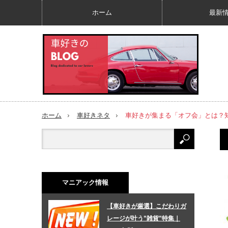
ホーム
最新
ホーム
車好きネタ
車好きが集まる「オフ会」とは？
マニアック情報
【車好きが厳選】こだわりガ
レージが叶う”雑貨”特集｜