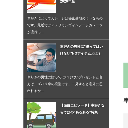
2020年版
車好きにとってガレージは秘密基地のようなもの
です。最近ではアメリカンヴィンテージガレージ
が流行っ…
車好きの男性に”贈ってはい
けない”NGアイテムとは？
車好きの男性に贈ってはいけないプレゼントと言
えば、ズバリ車の模型です。一見すると意外に思
われるか…
【面白エピソード】車好きな
らではの”あるある”特集