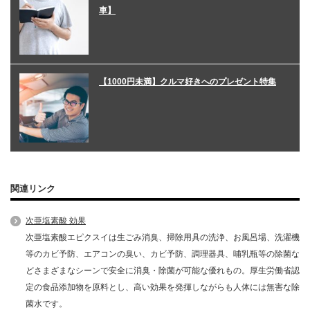
車】
【1000円未満】クルマ好きへのプレゼント特集
関連リンク
次亜塩素酸 効果
次亜塩素酸エピクスイは生ごみ消臭、掃除用具の洗浄、お風呂場、洗濯機
等のカビ予防、エアコンの臭い、カビ予防、調理器具、哺乳瓶等の除菌な
どさまざまなシーンで安全に消臭・除菌が可能な優れもの。厚生労働省認
定の食品添加物を原料とし、高い効果を発揮しながらも人体には無害な除
菌水です。