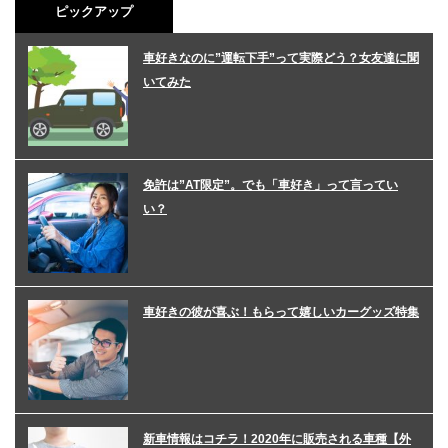
ピックアップ
車好きなのに”運転下手”って実際どう？女友達に聞
いてみた
免許は”AT限定”。でも「車好き」って言ってい
い？
車好きの彼が喜ぶ！もらって嬉しいカーグッズ特集
新車情報はコチラ！2020年に販売される車種【外