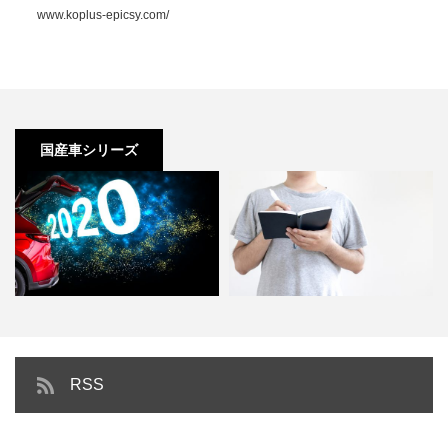
www.koplus-epicsy.com/
国産車シリーズ
【2020年】国産車といえばトヨ
今年のダイハツは何を出す？気に
RSS
タ！現在販売している車種…
なる新車情報2020