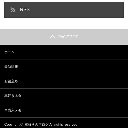
中古車でも大満足！人気のSUV総
【車好き目線】おすすめの車種ま
RSS
まとめ【国産車】
とめ｜国産車編
PAGE TOP
ホーム
最新情報
お役立ち
車好きネタ
車購入メモ
Copyright ©
車好きのブログ
All rights reserved.